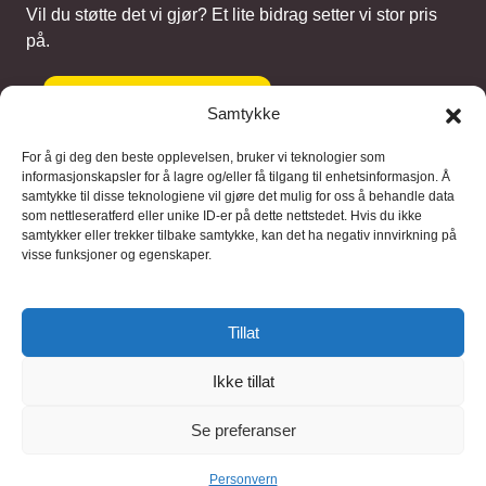
Vil du støtte det vi gjør? Et lite bidrag setter vi stor pris
på.
Gi et bidrag
Samtykke
For å gi deg den beste opplevelsen, bruker vi teknologier som
informasjonskapsler for å lagre og/eller få tilgang til enhetsinformasjon. Å
samtykke til disse teknologiene vil gjøre det mulig for oss å behandle data
Samarbeidspartnere
som nettleseratferd eller unike ID-er på dette nettstedet. Hvis du ikke
samtykker eller trekker tilbake samtykke, kan det ha negativ innvirkning på
visse funksjoner og egenskaper.
Blaaregn – digitale tjenester
FFD Restorations – reparasjon og
Tillat
restaurering
Ikke tillat
Brukervilkaar
|
Personvern
Se preferanser
© 2026 FinnBruktbutikk
Personvern