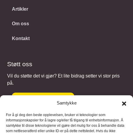
Artikler
Om oss
Kontakt
Støtt oss
Vil du støtte det vi gjør? Et lite bidrag setter vi stor pris
på.
Gi et bidrag
Samtykke
For å gi deg den beste opplevelsen, bruker vi teknologier som
informasjonskapsler for å lagre og/eller få tilgang til enhetsinformasjon. Å
samtykke til disse teknologiene vil gjøre det mulig for oss å behandle data
Samarbeidspartnere
som nettleseratferd eller unike ID-er på dette nettstedet. Hvis du ikke