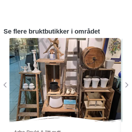
Se flere bruktbutikker i området
Forige
Ne