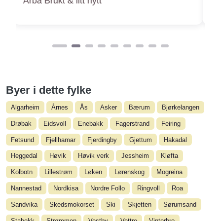
Barneskatter Bærum
Byer i dette fylke
Algarheim
Årnes
Ås
Asker
Bærum
Bjørkelangen
Drøbak
Eidsvoll
Enebakk
Fagerstrand
Feiring
Fetsund
Fjellhamar
Fjerdingby
Gjettum
Hakadal
Heggedal
Høvik
Høvik verk
Jessheim
Kløfta
Kolbotn
Lillestrøm
Løken
Lørenskog
Mogreina
Nannestad
Nordkisa
Nordre Follo
Ringvoll
Roa
Sandvika
Skedsmokorset
Ski
Skjetten
Sørumsand
Stabekk
Strømmen
Vestby
Vettre
Vinterbro